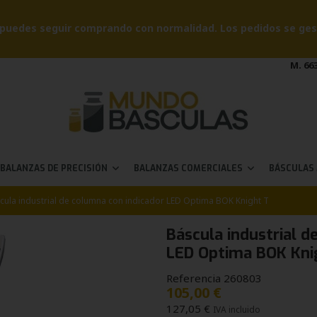
puedes seguir comprando con normalidad. Los pedidos se gesti
M. 663
BALANZAS DE PRECISIÓN
BALANZAS COMERCIALES
BÁSCULAS
cula industrial de columna con indicador LED Optima BOK Knight T
Báscula industrial d
LED Optima BOK Kni
Referencia
260803
105,00 €
127,05 €
IVA incluido