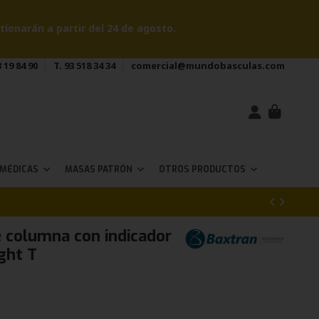
onarán a partir del 24 de agosto.
 19 84 90
T. 93 518 34 34
comercial@mundobasculas.com
 MÉDICAS
MASAS PATRÓN
OTROS PRODUCTOS
e columna con indicador
ght T