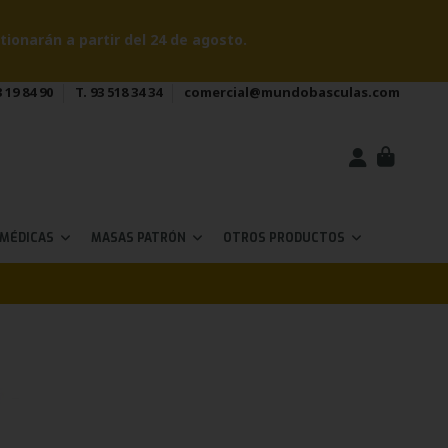
onarán a partir del 24 de agosto.
 19 84 90
T. 93 518 34 34
comercial@mundobasculas.com
 MÉDICAS
MASAS PATRÓN
OTROS PRODUCTOS