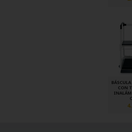
BÁSCULA
CON 
INALÁMB
C
4