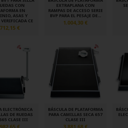
 BVT PARA SILLA
BÁSCULA DE PLATAFORMA
BÁSC
RUEDAS CON
EXTRAPLANA CON
SE
TAFORMA EN
RAMPAS DE ACCESO SERIE
INIO, ASAS Y
BVP PARA EL PESAJE DE...
 VERIFICADA CE
1.004,30 €
.712,15 €
A ELECTRÓNICA
BÁSCULA DE PLATAFORMA
BÁSC
LLAS DE RUEDAS
PARA CAMILLAS SECA 657
ELE
665 CLASE III
CLASE III
.982,65 €
3.881,68 €