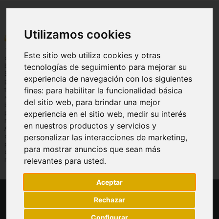
Utilizamos cookies
INFORMACIÓN
AYUDA
INFORMACIÓN
LEGAL
Quienes
Preguntas
Tu tienda Online
Este sitio web utiliza cookies y otras
Condiciones
somos
frecuentes
de basculas y
generales de
balanzas.
tecnologías de seguimiento para mejorar su
Envíos y
Servicio
venta
Soluciones de
devoluciones
técnico
experiencia de navegación con los siguientes
pesaje para
Aviso legal
Formas de
Garantía
todos los
fines:
para habilitar la funcionalidad básica
Protección de
pago
sectores.
datos
del sitio web
,
para brindar una mejor
Contáctanos
Expertos en
Política de
pesaje, 30 años
experiencia en el sitio web
,
medir su interés
cookies
nos avalan.
en nuestros productos y servicios y
Amplio
catálogo de
personalizar las interacciones de marketing
,
productos,
para mostrar anuncios que sean más
consulta por
marcas.
relevantes para usted
.
Aceptar
Copyright © Todos los derechos reservados Mundobásculas 2026
Rechazar
Ecommerce desarrollado por
Grupo Hostienda
Configurar