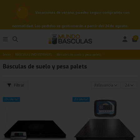
Vacaciones de verano: puedes seguir comprando con
normalidad. Los pedidos se gestionarán a partir del 24 de agosto.
0
Inicio
BÁSCULAS INDUSTRIALES
Básculas de suelo y pesa palets
Básculas de suelo y pesa palets
Filtrar
Relevancia
24
¡En oferta!
¡En oferta!