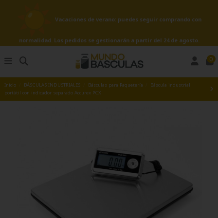
Vacaciones de verano: puedes seguir comprando con
normalidad. Los pedidos se gestionarán a partir del 24 de agosto.
0
Inicio
BÁSCULAS INDUSTRIALES
Básculas para Paquetería
Báscula industrial
portátil con indicador separado Accurex PCX