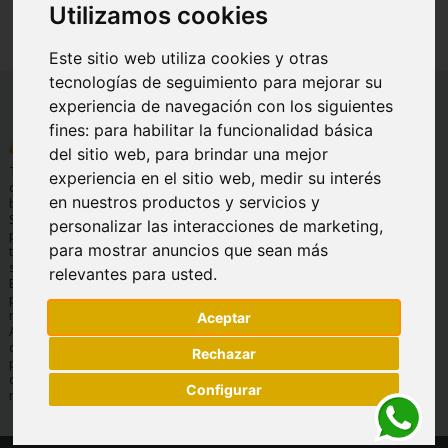
Utilizamos cookies
Este sitio web utiliza cookies y otras
tecnologías de seguimiento para mejorar su
experiencia de navegación con los siguientes
fines:
para habilitar la funcionalidad básica
INFORMACIÓN
AYUDA
INFORMACIÓN
del sitio web
,
para brindar una mejor
LEGAL
Quienes
Preguntas
Tu tienda Online
experiencia en el sitio web
,
medir su interés
Condiciones
somos
frecuentes
de basculas y
generales de
en nuestros productos y servicios y
balanzas.
Envíos y
Servicio
venta
Soluciones de
devoluciones
técnico
personalizar las interacciones de marketing
,
pesaje para
Aviso legal
Formas de
Garantía
para mostrar anuncios que sean más
todos los
Protección de
pago
sectores.
relevantes para usted
.
datos
Contáctanos
Expertos en
Política de
pesaje, 30 años
cookies
nos avalan.
Aceptar
Amplio
catálogo de
Rechazar
productos,
consulta por
Configurar
marcas.