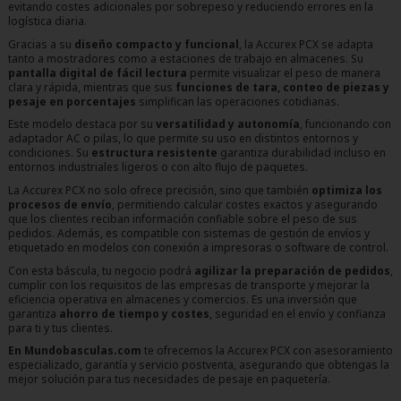
evitando costes adicionales por sobrepeso y reduciendo errores en la
logística diaria.
Gracias a su
diseño compacto y funcional
, la Accurex PCX se adapta
tanto a mostradores como a estaciones de trabajo en almacenes. Su
pantalla digital de fácil lectura
permite visualizar el peso de manera
clara y rápida, mientras que sus
funciones de tara, conteo de piezas y
pesaje en porcentajes
simplifican las operaciones cotidianas.
Este modelo destaca por su
versatilidad y autonomía
, funcionando con
adaptador AC o pilas, lo que permite su uso en distintos entornos y
condiciones. Su
estructura resistente
garantiza durabilidad incluso en
entornos industriales ligeros o con alto flujo de paquetes.
La Accurex PCX no solo ofrece precisión, sino que también
optimiza los
procesos de envío
, permitiendo calcular costes exactos y asegurando
que los clientes reciban información confiable sobre el peso de sus
pedidos. Además, es compatible con sistemas de gestión de envíos y
etiquetado en modelos con conexión a impresoras o software de control.
Con esta báscula, tu negocio podrá
agilizar la preparación de pedidos
,
cumplir con los requisitos de las empresas de transporte y mejorar la
eficiencia operativa en almacenes y comercios. Es una inversión que
garantiza
ahorro de tiempo y costes
, seguridad en el envío y confianza
para ti y tus clientes.
En Mundobasculas.com
te ofrecemos la Accurex PCX con asesoramiento
especializado, garantía y servicio postventa, asegurando que obtengas la
mejor solución para tus necesidades de pesaje en paquetería.