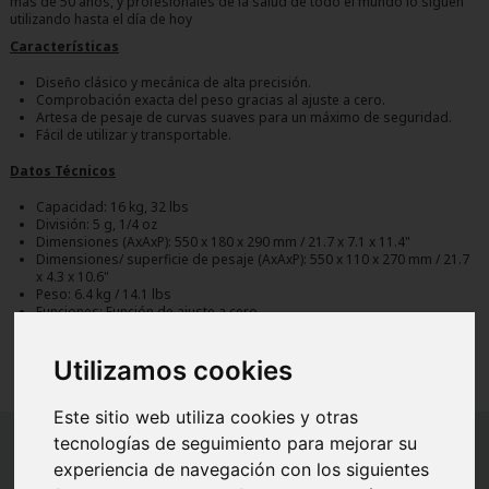
más de 50 años, y profesionales de la salud de todo el mundo lo siguen
utilizando hasta el día de hoy
Características
Diseño clásico y mecánica de alta precisión.
Comprobación exacta del peso gracias al ajuste a cero.
Artesa de pesaje de curvas suaves para un máximo de seguridad.
Fácil de utilizar y transportable.
Datos Técnicos
Capacidad: 16 kg, 32 lbs
División: 5 g, 1/4 oz
Dimensiones (AxAxP): 550 x 180 x 290 mm / 21.7 x 7.1 x 11.4"
Dimensiones/ superficie de pesaje (AxAxP): 550 x 110 x 270 mm / 21.7
x 4.3 x 10.6"
Peso: 6.4 kg / 14.1 lbs
Funciones: Función de ajuste a cero
Opcional: Maletín/bolso de transporte seca 425
Utilizamos cookies
Este sitio web utiliza cookies y otras
tecnologías de seguimiento para mejorar su
experiencia de navegación con los siguientes
INFORMACIÓN
AYUDA
INFORMACIÓN