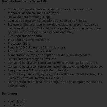
Báscula Inoxidable Serie TMH
Conjunto completamente en acero inoxidable con plataforma
monocélular con columna e indicador.
No válida para metrología legal.
Células de carga con certificado de ensayo OIML R-60 C3.
Estructura tubular en acero inoxidable, plato en acero inoxidable y
célula en aluminio, IP65. La célula está protegida por un conjunto de
goma que proporciona una estanqueidad IP68.
Pies regulables en altura.
Indicador en acero inoxidable.
Protección IP54.
Pantalla LCD 6 dígitos de 23 mm de altura.
Incluye soporte mural inclinable.
Alimentación de red con adaptador AC/DC 230-240Vac 50Hz.
Batería interna recargable 6V/1,2Ah
Consumo batería con retroiluminación activada: 120 horas aprox.
Consumo batería con retroiluminación desactivada: 160 horas aprox.
Rango unitario / Multi rango / Multi intervalo.
Unit 1 a elegir entre off, kg, t y g; Unit 2 a elegir entre off, lb, lboz; Unit
3 a elegir entre off, Taiwan Jin, CA o VISS.
Desconexión automática (con configuración de tiempo deseada de 1
a 99 minutos).
Funciones
Acumulación
Totalización