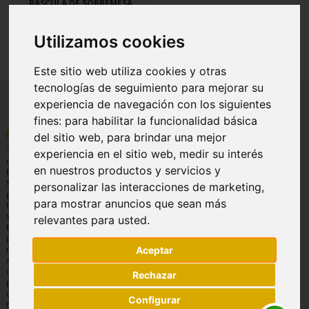
BÁSCULA DE SOBREMESA
INDUSTRIAL ACCUREX RXT
119,79 €
Utilizamos cookies
Este sitio web utiliza cookies y otras
tecnologías de seguimiento para mejorar su
experiencia de navegación con los siguientes
fines:
para habilitar la funcionalidad básica
INFORMACIÓN
AYUDA
INFORMACIÓN
del sitio web
,
para brindar una mejor
LEGAL
Quienes
Preguntas
Tu tienda Online
experiencia en el sitio web
,
medir su interés
Condiciones
somos
frecuentes
de basculas y
en nuestros productos y servicios y
generales de
balanzas.
Envíos y
Servicio
venta
Soluciones de
devoluciones
técnico
personalizar las interacciones de marketing
,
pesaje para
Aviso legal
Formas de
Garantía
para mostrar anuncios que sean más
todos los
Protección de
pago
sectores.
relevantes para usted
.
datos
Contáctanos
Expertos en
Política de
pesaje, 30 años
cookies
nos avalan.
Aceptar
Amplio
catálogo de
Rechazar
productos,
consulta por
Configurar
marcas.