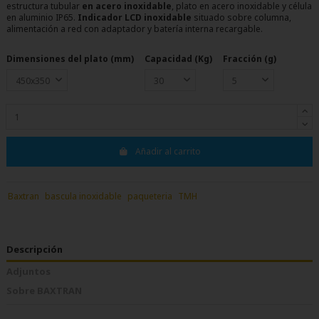
estructura tubular
en acero inoxidable
, plato en acero inoxidable y célula
en aluminio IP65.
Indicador
LCD
inoxidable
situado sobre columna,
alimentación a red con adaptador y batería interna recargable.
Dimensiones del plato (mm)
Capacidad (Kg)
Fracción (g)
Añadir al carrito
Baxtran
bascula inoxidable
paqueteria
TMH
Descripción
Adjuntos
Sobre BAXTRAN