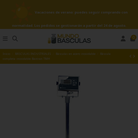
Vacaciones de verano: puedes seguir comprando con
normalidad. Los pedidos se gestionarán a partir del 24 de agosto.
0
Inicio
BÁSCULAS INDUSTRIALES
Básculas en acero inoxidable
Báscula
completa inoxidable Baxtran TMH