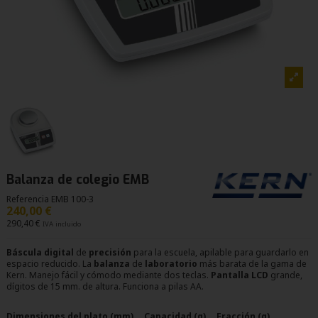
Balanza de colegio EMB
Referencia
EMB 100-3
240,00 €
290,40 €
IVA incluido
Báscula
digital
de
precisión
para la escuela, apilable para guardarlo en
espacio reducido. La
balanza
de
laboratorio
más barata de la gama de
Kern. Manejo fácil y cómodo mediante dos teclas.
Pantalla
LCD
grande,
dígitos de 15 mm. de altura. Funciona a pilas AA.
Dimensiones del plato (mm)
Capacidad (g)
Fracción (g)