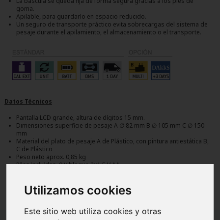
La báscula se queda fija de forma segura gracias a los pies de
goma.
Apilable, para guardarlo en espacio reducido.
Un seguro de transporte práctico evita sobrecargas del sistema de
pesaje durante el apilamiento, el almacenamiento o el transporte.
Datos Técnicos
Pantalla LCD grande, altura de dígitos 15 mm.
Dimensiones superficie de pesaje A ∅ 82 mm B ∅ 105 mm C ∅ 150
mm
Material del plato de pesaje A de Plástico, con pintura antiestática B,
C de Plástico
Peso neto aprox. 0,85 kg
Pilas incluidas, 9 V bloque 2×1.5 V AA
Temperatura ambiente admisible 5 °C/35 °C
Utilizamos cookies
Este sitio web utiliza cookies y otras