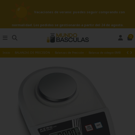
Vacaciones de verano: puedes seguir comprando con
normalidad. Los pedidos se gestionarán a partir del 24 de agosto.
0
Inicio
BALANZAS DE PRECISIÓN
Balanzas de Precisión
Balanza de colegio EMB