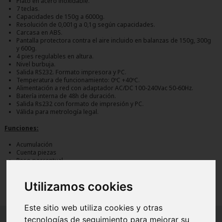
Plato en acero inoxidable.
7 teclas.
Capacidades de 150g a 6000g.
Resolución de 0,001g a 0,1g según capacidades.
Carcasa en ABS.
Pantalla protectora contra el aire incluido en balanzas de 150g, 300g
y 600g.
4 pies regulables en altura.
Nivel burbuja.
Salida RS232. Formato impresora y PC.
Temperatura de funcionamiento: 0ºC +40ºC.
Alimentación a red con adaptador AC/DC 100-240Vac 50-60Hz.
Batería interna de 48h de duración.
Salida Rs232 con formato de impresión y PC.
Válida para metrología legal.
Funciones:
Acumulación
Cuenta piezas
Peso porcentual
Bruto/Neto
Utilizamos cookies
Este sitio web utiliza cookies y otras
tecnologías de seguimiento para mejorar su