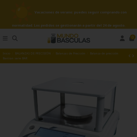
Vacaciones de verano: puedes seguir comprando con
normalidad. Los pedidos se gestionarán a partir del 24 de agosto.
0
Inicio
BALANZAS DE PRECISIÓN
Balanzas de Precisión
Balanza de precisión
Baxtran serie BAR