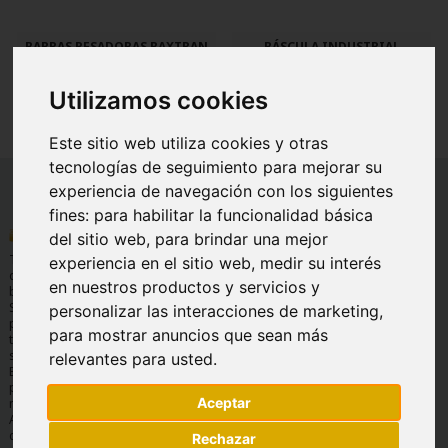
BARRAS PESADORAS BAXTRAN
BÁSCULA INDUSTRIAL
XFI
BAXTRAN NFZ HOMOLOGADA
417,45 €
574,75 €
Utilizamos cookies
Este sitio web utiliza cookies y otras
tecnologías de seguimiento para mejorar su
experiencia de navegación con los siguientes
fines:
para habilitar la funcionalidad básica
INFORMACIÓN
AYUDA
INFORMACIÓN
del sitio web
,
para brindar una mejor
LEGAL
Quienes
Preguntas
Tu tienda Online
experiencia en el sitio web
,
medir su interés
Condiciones
somos
frecuentes
de basculas y
en nuestros productos y servicios y
generales de
balanzas.
Envíos y
Servicio
venta
Soluciones de
personalizar las interacciones de marketing
,
devoluciones
técnico
pesaje para
Aviso legal
Formas de
Garantía
para mostrar anuncios que sean más
todos los
Protección de
pago
sectores.
relevantes para usted
.
datos
Contáctanos
Expertos en
Política de
pesaje, 30 años
cookies
Aceptar
nos avalan.
Amplio
catálogo de
Rechazar