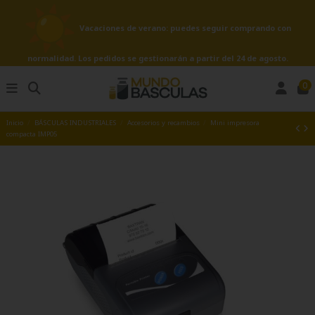
Vacaciones de verano: puedes seguir comprando con
normalidad. Los pedidos se gestionarán a partir del 24 de agosto.
0
Inicio
BÁSCULAS INDUSTRIALES
Accesorios y recambios
Mini impresora
compacta IMP05