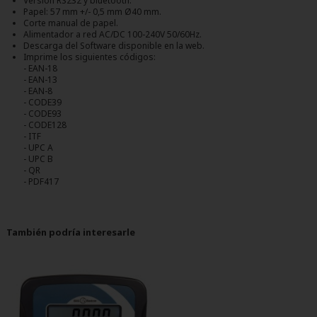
Versión RS232 y bluetooth.
Papel: 57 mm +/- 0,5 mm Ø40 mm.
Corte manual de papel.
Alimentador a red AC/DC 100-240V 50/60Hz.
Descarga del Software disponible en la web.
Imprime los siguientes códigos:
- EAN-18
- EAN-13
- EAN-8
- CODE39
- CODE93
- CODE128
- ITF
- UPC A
- UPC B
- QR
- PDF417
También podría interesarle