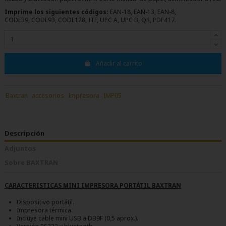
Imprime los siguientes códigos:
EAN-18, EAN-13, EAN-8,
CODE39, CODE93, CODE128, ITF, UPC A, UPC B, QR, PDF417.
Añadir al carrito
Baxtran
accesorios
Impresora
IMP05
Descripción
Adjuntos
Sobre BAXTRAN
CARACTERISTICAS MINI IMPRESORA PORTÁTIL BAXTRAN
Dispositivo portátil.
Impresora térmica.
Incluye cable mini USB a DB9F (0,5 aprox.).