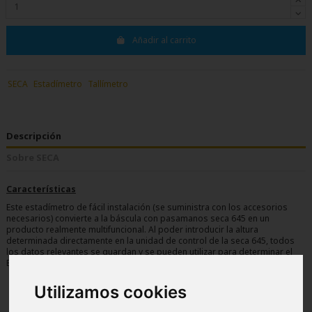
Añadir al carrito
SECA
Estadímetro
Tallímetro
Descripción
Sobre SECA
Características
Este estadímetro de fácil instalación (se suministra con los accesorios
necesarios) convierte a la báscula con pasamanos seca 645 en un
producto realmente multifuncional. Al poder introducir la altura
determinada directamente en la unidad de control de la seca 645, todos
los datos relevantes se guardan y se pueden utilizar para determinar el
BMI.
Utilizamos cookies