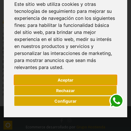
Este sitio web utiliza cookies y otras
tecnologías de seguimiento para mejorar su
experiencia de navegación con los siguientes
INFORMACIÓN
AYUDA
INFORMACIÓN
LEGAL
fines:
para habilitar la funcionalidad básica
Quienes
Preguntas
Tu tienda Online
del sitio web
,
para brindar una mejor
Condiciones
somos
frecuentes
de basculas y
generales de
balanzas.
experiencia en el sitio web
,
medir su interés
Envíos y
Servicio
venta
Soluciones de
devoluciones
técnico
en nuestros productos y servicios y
pesaje para
Aviso legal
Formas de
Garantía
todos los
personalizar las interacciones de marketing
,
Protección de
pago
sectores.
datos
para mostrar anuncios que sean más
Contáctanos
Expertos en
Política de
pesaje, 30 años
relevantes para usted
.
cookies
nos avalan.
Amplio
Aceptar
catálogo de
productos,
consulta por
Rechazar
marcas.
Configurar
Copyright © Todos los derechos reservados Mundobásculas 2026
Ecommerce desarrollado por
Grupo Hostienda