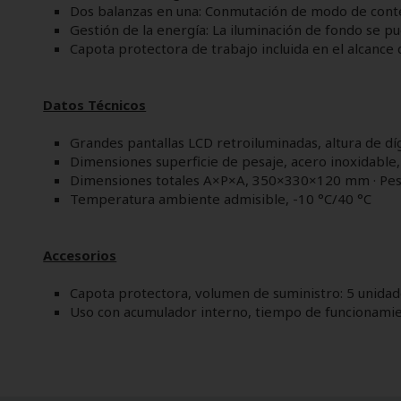
Dos balanzas en una: Conmutación de modo de cont
Gestión de la energía: La iluminación de fondo se pu
Capota protectora de trabajo incluida en el alcance 
Datos Técnicos
Grandes pantallas LCD retroiluminadas, altura de d
Dimensiones superficie de pesaje, acero inoxidab
Dimensiones totales A×P×A, 350×330×120 mm · Peso
Temperatura ambiente admisible, -10 °C/40 °C
Accesorios
Capota protectora, volumen de suministro: 5 unid
Uso con acumulador interno, tiempo de funcionami