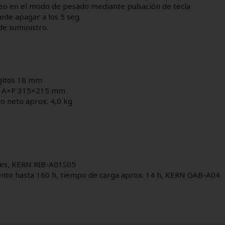
eo en el modo de pesado mediante pulsación de tecla
ede apagar a los 5 seg.
de suministro.
ígitos 18 mm
le, A×P 315×215 mm
 neto aprox. 4,0 kg
ades, KERN RIB-A01S05
ento hasta 160 h, tiempo de carga aprox. 14 h, KERN GAB-A04