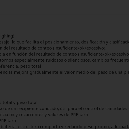
ighing)
saje, lo que facilita el posicionamiento, dosificación y clasificaci
ón del resultado de conteo (insuficiente/ok/excesivo).
mbia en función del resultado de conteo (insuficiente/ok/excesivo
ntornos especialmente ruidosos o silenciosos, cambios frecuente
eferencia, peso total
rencias mejora gradualmente el valor medio del peso de una pie
:
 total y peso total
de un recipiente conocido, útil para el control de cantidades 
encia muy recurrentes y valores de PRE tara
PRE tara
 batería, estructura compacta y reducido peso propio, adecuad