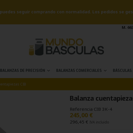
puedes seguir comprando con normalidad. Los pedidos se gesti
M. 663
BALANZAS DE PRECISIÓN
BALANZAS COMERCIALES
BÁSCULAS
uentapiezas CIB
Balanza cuentapieza
Referencia
CIB 3K-4
245,00 €
296,45 €
IVA incluido