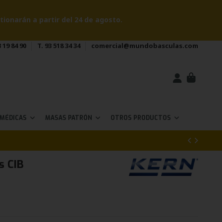
onarán a partir del 24 de agosto.
 19 84 90
T. 93 518 34 34
comercial@mundobasculas.com
 MÉDICAS
MASAS PATRÓN
OTROS PRODUCTOS
s CIB