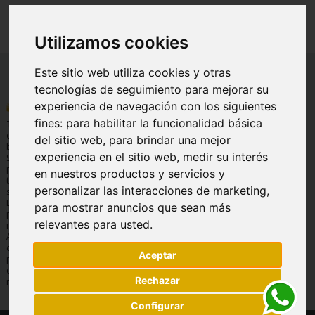
Utilizamos cookies
Este sitio web utiliza cookies y otras
tecnologías de seguimiento para mejorar su
INFORMACIÓN
AYUDA
INFORMACIÓN
experiencia de navegación con los siguientes
LEGAL
fines:
para habilitar la funcionalidad básica
Quienes
Preguntas
Tu tienda Online
Condiciones
somos
frecuentes
de basculas y
del sitio web
,
para brindar una mejor
generales de
balanzas.
Envíos y
Servicio
venta
experiencia en el sitio web
,
medir su interés
Soluciones de
devoluciones
técnico
pesaje para
Aviso legal
en nuestros productos y servicios y
Formas de
Garantía
todos los
Protección de
pago
personalizar las interacciones de marketing
,
sectores.
datos
Contáctanos
Expertos en
para mostrar anuncios que sean más
Política de
pesaje, 30 años
cookies
relevantes para usted
.
nos avalan.
Amplio
catálogo de
Aceptar
productos,
consulta por
Rechazar
marcas.
Configurar